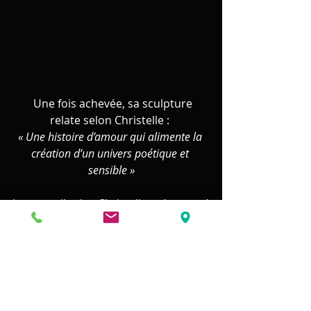
  Une fois achevée, sa sculpture 
relate selon Christelle : 
« Une histoire d’amour qui alimente la 
création d’un univers poétique et 
sensible »
Le travail de Christelle n’a cessé 
d’évoluer au cours de ses 2 
décennies de créations.  Depuis 
quelques années, elle tend à 
développer ses sculptures 
monumentales, sans pour autant 
délaisser ses premières réalisations, 