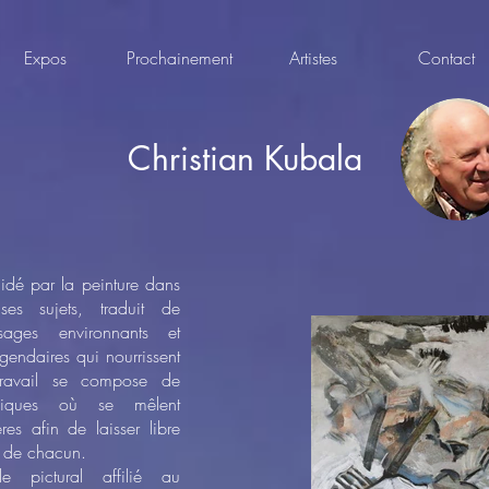
Expos
Prochainement
Artistes
Contact
Christian Kubala
idé par la peinture dans
 ses sujets, traduit de
ages environnants et
légendaires qui nourrissent
travail se compose de
niques où se mêlent
res afin de laisser libre
n de chacun.
e pictural affilié au