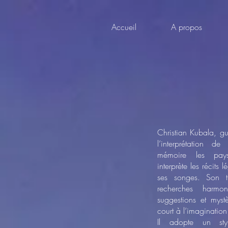
Accueil
A propos
Christian Kubala, gu
l’interprétation de
mémoire les pays
interprète les récits 
ses songes. Son 
recherches harmo
suggestions et mystè
court à l’imaginatio
Il adopte un styl