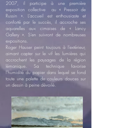
2007, il participe à une première
exposition collective au « Pressoir de
Russin ». L’accueil est enthousiaste et
conforté par le succès, il accroche ses
aquarelles aux cimaises de « Lancy
Gallery ». S’en suivront de nombreuses
expositions.
Roger Hauser peint toujours à l’extérieur,
aimant capter sur le vif les lumières qui
accrochent les paysages de la région
lémanique. Sa technique favorise
l’humidité du papier dans lequel se fond
toute une palette de couleurs douces sur
un dessin à peine dévoilé.