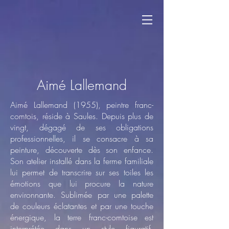
Aimé Lallemand
Aimé Lallemand (1955), peintre franc-
comtois, réside à Saules. Depuis plus de
vingt, dégagé de ses obligations
professionnelles, il se consacre à sa
peinture, découverte dès son enfance.
Son atelier installé dans la ferme familiale
lui permet de transcrire sur ses toiles les
émotions que lui procure la nature
environnante. Sublimée par une palette
de couleurs éclatantes et par une touche
énergique, la terre franc-comtoise est
interprétée dans un style figuratif,